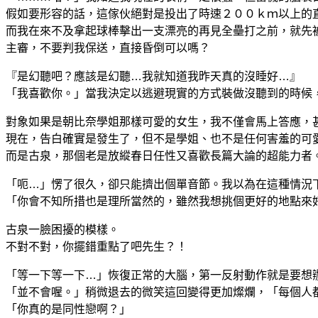
假如要形容的話，這傢伙絕對是投出了時速２００ｋｍ以上的
而我在來不及拿起球棒擊出一支漂亮的再見全壘打之前，就先
主審，不要判我保送，直接昏倒可以嗎？
『是幻聽吧？應該是幻聽…我就知道我昨天真的沒睡好…』
「我喜歡你。」當我決定以逃避現實的方式裝做沒聽到的時候
對象如果是朝比奈學姐那樣可愛的女生，我不僅會馬上答應，
現在，告白確實是發生了，但不是學姐、也不是任何害羞的可
而是古泉，那個老是放縱春日任性又喜歡長篇大論的超能力者
「呃…」愣了很久，卻只能擠出個單音節。我以為在這種情況
「你會不知所措也是理所當然的，雖然我想挑個更好的地點來
古泉一臉困擾的模樣。
不對不對，你擺錯重點了吧先生？！
「等一下等一下…」恢復正常的大腦，第一反射動作就是要想辦
「並不會喔。」稍微退去的微笑這回變得更加燦爛，「每個人
「你真的是同性戀啊？」