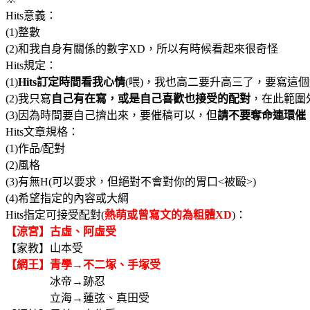
Hits意義：
(1)整數
(2)和我自身有關係的數字XD，所以有時候看起來很奇怪
Hits規定：
(1)
Hits訂定時間看我心情
(喂)，我也高二要升高三了，要寫這
(2)我只寫
自己有在寫，或是自己喜歡也接受的配對
，在此範圍
(3)因為時間要自己擠出來，要催稿可以，但
請不要奪命連環催
Hits文章規格：
(1)作品/配對
(2)風格
(3)有無H(可以要求，但絕對不會對你的胃口<被毆>)
(4)希望指定的內容或大綱
Hits指定可接受配對(
熱萌或曾寫文的為粗體XD
)：
【涼宮】古虛、阿虛受
【家教】山本受
【網王】青學→不二塚、手塚受
冰帝→跡忍
立海→蓮弦、真田受