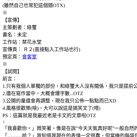
(雖然自己也常犯這個錯OTX)
※
【宣傳】
主策劃者：綠璽
書名：未定
工作站：禁花水堂
宣傳頁： Ｒ２(直接點入工作站也行)
預定頁：
會客室
※
【試閱】
前言：
1.只有我個人單獨的部份，和綠璽大人沒有關係，我只是提前
2.還在寫作當中，大概會爆字數...OTZ
3.公開的量還會再調整，現在我只公佈一點點而已XD
4.風格很歡樂(啥)，大可以說這是搞笑文了(喂)
PS：這篇就是我最近老是卡文的文章啦OTZ
↓
「我喜歡你。」微笑著，像是在說”今天天氣真好呢”一般自然
「………哈？」我知道我現在的表情一定很蠢，但當機的腦袋