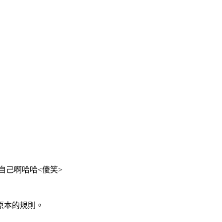
起自己啊哈哈<傻笑>
照原本的規則。