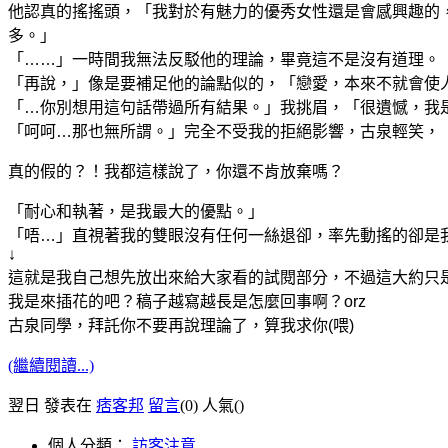
他認真的搖搖頭，「我對於有魅力的優秀女性還是會感興趣的
多。」
「……」一時間我無法反駁他的理論，畢竟這不是沒有道理。
「再說，」像是要補足他的論點似的，「戀愛，本來不就會使
「…你別想用這句話帶過所有結果。」我挑眉，「很遺憾，我
「呵呵…那也無所謂。」完全不受我的拒絕影響，古泉輕笑，
真的假的？！我都這樣說了，你還不肯放棄嗎？
「耐心和執著，是我最大的優點。」
「唔…」直視著我的雙眼沒有任何一絲退卻，率先動搖的卻是
↓
這就是我自己想先放出來給大家看的試閱部分，不過這大約只是
我是來插花的吧？稿子越寫越長是怎麼回事啊？orz
古泉同學，拜託你不要再說理論了，算我求你(喂)
(繼續閱讀...)
翌日 發表在
痞客邦
留言
(0)
人氣(
)
個人分類：
訪客注意