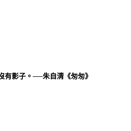
沒有影子。──朱自清《匆匆》