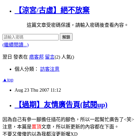
【涼宮/古虛】絕不放棄
這篇文章受密碼保護，請輸入密碼後查看內容。
解鎖
(繼續閱讀...)
翌日 發表在
痞客邦
留言
(2)
人氣(
)
個人分類：
訪客注意
▲top
Aug
23
Thu
2007
11:12
【過期】友情廣告頁(試閱up)
因為自己有參一腳擔任插花的腳色，所以一起幫忙廣告了<笑>
注意，本篇是
置頂
文章，所以新更新的內容都在下面。
不要又傻傻的以為我都沒更新喔XD