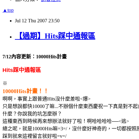
▲top
Jul
12
Thu
2007
23:50
【過期】Hits踩中通報區
7/12內容更新：10000Hits計畫
Hits踩中通報區
※
10000Hits計畫！！
啊啊，事實上跟普通Hits沒什麼差啦<爆>
只是想說都快10000了嘛...不辦個什麼東西慶祝一下真是對不
什麼？你說我的坑怎麼辦？
這種東西到時候再來想辦法就好了啦！啊哈哈哈哈──<逃>
總之呢，就是10000Hits嘛=3=/，沒什麼好神奇的，一切都按
踩到就來這裡留言就好啦=v=/