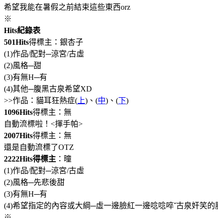
希望我能在暑假之前結束這些東西orz
※
Hits紀錄表
501Hits
得標主：銀杏子
(1)作品/配對─涼宮/古虛
(2)風格─甜
(3)有無H─有
(4)其他─腹黑古泉希望XD
>>作品：貓耳狂熱症(
上
)、(
中
)、(
下
)
1096Hits
得標主：無
自動流標啦！<揮手帕>
2007Hits
得標主：無
還是自動流標了OTZ
2222Hits得標主
：曈
(1)作品/配對─涼宮/古虛
(2)風格─先悲後甜
(3)有無H─有
(4)希望指定的內容或大綱─虛一邊臉紅一邊唸唸啐ˇ古泉奸笑的臉\
※