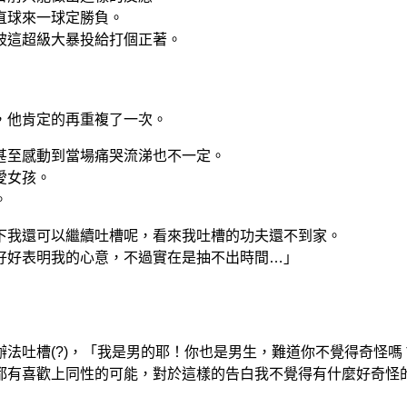
直球來一球定勝負。
被這超級大暴投給打個正著。
，他肯定的再重複了一次。
甚至感動到當場痛哭流涕也不一定。
愛女孩。
。
下我還可以繼續吐槽呢，看來我吐槽的功夫還不到家。
好好表明我的心意，不過實在是抽不出時間…」
法吐槽(?)，「我是男的耶！你也是男生，難道你不覺得奇怪嗎
都有喜歡上同性的可能，對於這樣的告白我不覺得有什麼好奇怪