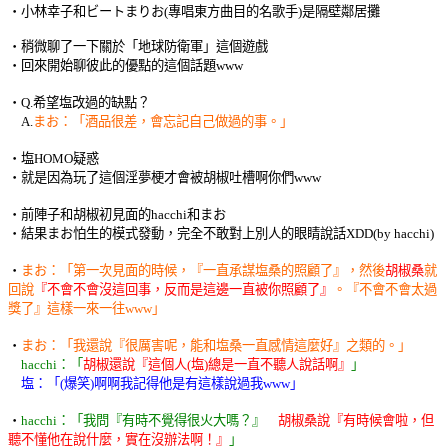
‧小林幸子和ビートまりお(專唱東方曲目的名歌手)是隔壁鄰居攤
‧稍微聊了一下關於「地球防衛軍」這個遊戲
‧回來開始聊彼此的優點的這個話題www
‧Q.希望塩改過的缺點？
A.
まお：「酒品很差，會忘記自己做過的事。」
‧塩HOMO疑惑
‧就是因為玩了這個淫夢梗才會被胡椒吐槽啊你們www
‧前陣子和胡椒初見面的hacchi和まお
‧結果まお怕生的模式發動，完全不敢對上別人的眼睛說話XDD(by hacchi)
‧
まお：「第一次見面的時候，『一直承謀塩桑的照顧了』，然後
胡椒桑
就
回說
『不會不會沒這回事，反而是這邊一直被你照顧了』
。『不會不會太過
獎了』這樣一來一往www」
‧
まお：「我還說『很厲害呢，能和塩桑一直感情這麼好』之類的。」
hacchi：「
胡椒還說『這個人(塩)總是一直不聽人說話啊』
」
塩：「(爆笑)啊啊我記得他是有這樣說過我www」
‧
hacchi：「我問『有時不覺得很火大嗎？』
胡椒桑說『有時候會啦，但
聽不懂他在說什麼，實在沒辦法啊！』
」