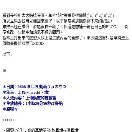
看到長谷川太太貼這張圖，和推特討論讓我很震驚
(
ﾟ
Д
ﾟ
)
(
ﾟ
Д
ﾟ
)
(
ﾟ
Д
ﾟ
)
所以立馬去找時光機回來聽了，以下是當初邊聽邊寫下來的紀錄。
雖然已經在噗浪上發過很長一段了，但還是想補一篇在自己的BLOG上，順
便修改一些錯字和語氣不順的問題。
基本上打出來的感想大致上是生放內容的全部了，まお開這窗只是單純邊上
傳動畫邊雜談而已XDDD
以下↓
※
＊日期：0608 ましお 動画うｐのやつ
＊生主：まお(+ hacchi、塩)
＊大致內容：上傳動畫的雜談窗
＊生放總長：1小時29分59秒(3窗長)
＊原噗
☆
+++++++
‧開頭4分半：謎的耳垢講談(乾耳垢vs濕耳垢)