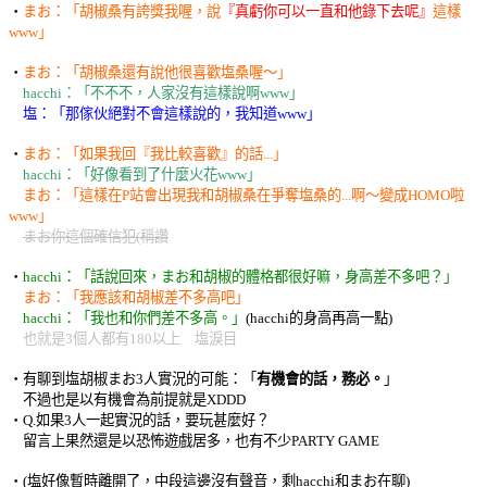
‧
まお：「胡椒桑有誇獎我喔，說
『真虧你可以一直和他錄下去呢』
這樣
www」
‧
まお：「胡椒桑還有說他很喜歡塩桑喔～」
hacchi：「不不不，人家沒有這樣說啊www」
塩：「那傢伙絕對不會這樣說的，我知道www」
‧
まお：「如果我回『我比較喜歡』的話...」
hacchi：「好像看到了什麼火花www」
まお：「這樣在P站會出現我和胡椒桑在爭奪塩桑的...啊～變成HOMO啦
www」
まお你這個確信犯(稱讚
‧
hacchi：「話說回來，まお和胡椒的體格都很好嘛，身高差不多吧？」
まお：「我應該和胡椒差不多高吧」
hacchi：「我也和你們差不多高。」
(hacchi的身高再高一點)
也就是3個人都有180以上 塩淚目
‧有聊到塩胡椒まお3人實況的可能：「
有機會的話，務必。
」
不過也是以有機會為前提就是XDDD
‧Q.如果3人一起實況的話，要玩甚麼好？
留言上果然還是以恐怖遊戲居多，也有不少PARTY GAME
‧(塩好像暫時離開了，中段這邊沒有聲音，剩hacchi和まお在聊)