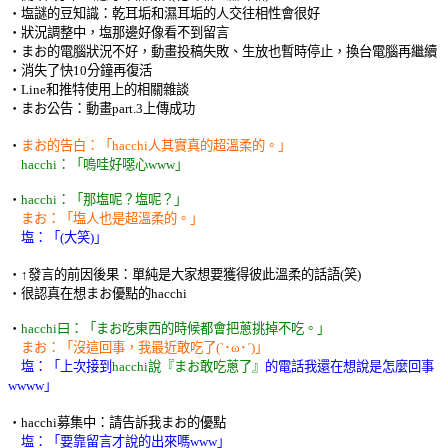
‧塩謎的豆知識：乾耳垢和濕耳垢的人交往相性會很好
‧狀況調整中，塩那邊好像看不到留言
‧まお的電腦狀況不好，動畫投稿失敗、生放也暫時停止，換台電腦再繼續
‧消失了快10分鐘再復活
‧Line和推特使用上的相關雜談
‧まお公告：動畫part.3上傳成功
‧
まお的告白：「hacchi人其實真的超溫柔的。」
hacchi：「嗚哇好噁心www」
‧
hacchi：「那塩呢？塩呢？」
まお：「塩人也是超溫柔的。」
塩：「(大笑)」
‧↑發言的前因後果：單純是大家想要獲得彼此溫柔的話語(笑)
‧很認真在想まお優點的hacchi
‧
hacchi曰：「まお吃東西的時候都會把蔥挑掉不吃。」
まお：「沒這回事，我最近敢吃了(`･ω･´)」
塩：「上次接到
hacchi說『まお敢吃蔥了』
的電話我還在想說是怎麼回事
wwww」
‧hacchi募集中：請告訴我まお的優點
塩：「要靠留言才說的出來嗎www」