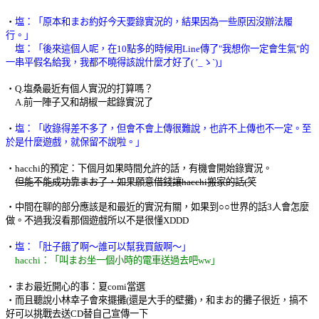
‧
塩：「原本和まお約好今天要錄實況的，結果因為一些原因沒辦法履
行。」
塩：「後來這個人呢，在10點多的時候用Line傳了"我想你一定會生氣"的
一串平假名給我，我都不曉得該說什麼才好了( ′_ゝ`)」
‧Q.塩桑最近有個人實況的打算嗎？
A.前一陣子又和胡椒一起錄實況了
‧
塩：「收錄得差不多了，但會不會上傳很難說，也許不上傳也不一定。至
於是什麼遊戲，就保留不說啦。」
‧hacchi的預定：下個月如果時間允許的話，有機會開始錄實況。
但能不能成功靠まお了，如果願意借錢讓hacchi搬家的話(笑
‧中間在聊的部分應該是和最近的實況有關，如果到○○世界的話3人會怎麼
做。不過我沒看那個遊戲所以不是很懂XDDD
‧
塩：「肚子餓了啊～誰可以幫我買飯啊～」
hacchi：「叫まお坐一個小時的電車送過去吧ww」
‧まお最近開心的事：夏comi當選
‧而且聽說小林幸子會來擺攤(還是大手的壁攤)，和まお的攤子很近，搞不
好可以挑戰去送CD替自己宣傳一下