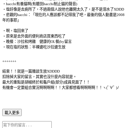
‧hacchi有養貓啊(有聽到hacchi制止貓的聲音)
‧塩好像是去廁所了，不過兩個人說他也離開太久了，是不是溺水了XDDD
‧悲觀的hacchi：「現在的人應該都不記得我了吧，最後的個人動畫是2008
年的事耶」
‧啊，塩回來了
‧原來是去外面的便利商店買東西吃了
‧晚餐：沙拉和烤雞 健康的OL餐(by留言
‧現在塩的狀態：半裸邊吃沙拉邊生放
+++++++
結束！！就是一篇雜談生放XDDDD
扣除掉大家的留言，其實也沒什麼內容就是。
最大的重點是胡椒終於和龜戶組(部分)成員見面了！！
有機會一定要組合實況啊啊啊啊！！大家都想看啊啊啊啊！！ヽ(ﾟ∀ﾟ )ﾉ
載入更多