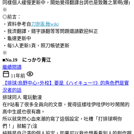
同樣個人緩慢更新中，開始覺得翻譯台詞也是致難之業啊(爆)
※
◎前言：
‧資料參考自
刀劍亂舞wiki
‧我流翻譯，錯字誤翻等等問題還請歡迎糾正
‧龜速更新中
‧每5人更新1頁，照刀帳號更新
※
■No.19 にっかり青江
繼續閱讀
11年前
【排球/烏野中心+外校】要是《ハイキュー!!》的角色們是實
況者的話
排球同人
電玩動漫
在P站看了很多全員向的文章，覺得這樣哇伊哇伊吵吵鬧鬧的
高中生感也很有趣。
所以就突然心血來潮的寫了這個設定，吐槽「打排球啊你
們！」就輸了(淦
純粹是自己滿的個人設定，如果可以我也想看看別人的創作啊