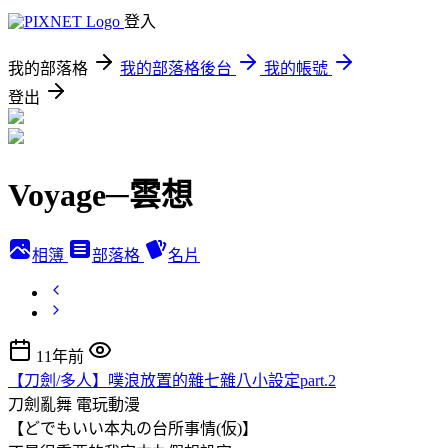
登入
我的部落格
我的部落格後台
我的帳號
登出
Voyage─雲想
相簿
部落格
名片
11年前
【刀劍/多人】噗浪放置的雜七雜八小設定part.2
刀劍亂舞
電玩動漫
【どでもいい本丸の台所事情(仮)】