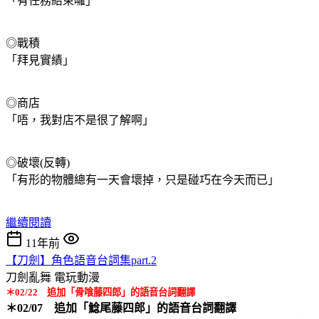
「有任務結束囉」
◎戰積
「拜見實績」
◎商店
「唔，我對店不是很了解啊」
◎破壞(反轉)
「有形的物體總有一天會壞掉，只是碰巧在今天而已」
繼續閱讀
11年前
【刀劍】角色語音台詞集part.2
刀劍亂舞
電玩動漫
＊02/22 追加「骨喰藤四郎」的語音台詞翻譯
＊02/07 追加「鯰尾藤四郎」的語音台詞翻譯