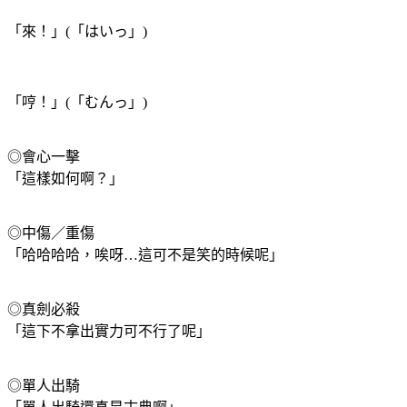
「來！」(「はいっ」)
「哼！」(「むんっ」)
◎會心一擊
「這樣如何啊？」
◎中傷／重傷
「哈哈哈哈，唉呀…這可不是笑的時候呢」
◎真劍必殺
「這下不拿出實力可不行了呢」
◎單人出騎