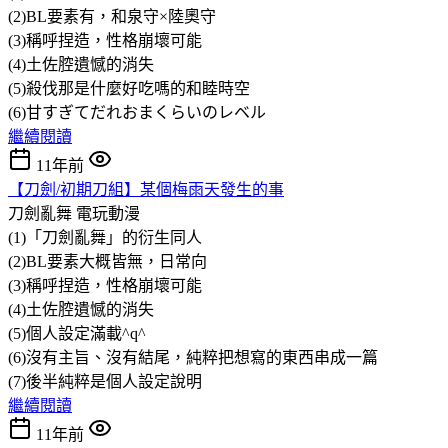
(2)BL要素有，和泉守×陸奧守
(3)稱呼捏造，性格崩壞可能
(4)土佐腔遺憾的消失
(5)殺伐那是什麼好吃嗎的和睦時空
(6)甘すぎてだれおまくらいのレベル
繼續閱讀
11年前
【刀劍/初期刀組】某個梅雨天發生的事
刀劍亂舞
電玩動漫
(1)「刀劍亂舞」的衍生同人
(2)BL要素大概皆無，日常向
(3)稱呼捏造，性格崩壞可能
(4)土佐腔遺憾的消失
(5)個人設定滿載^q^
(6)沒有主旨、沒有結尾，純粹把想寫的東西串成一篇
(7)後半純粹是個人設定說明
繼續閱讀
11年前