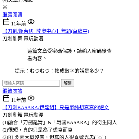
※
繼續閱讀
11年前
【刀劍/燭台切+陸奧中心】無題(草稿中)
刀劍亂舞
電玩動漫
這篇文章受密碼保護，請輸入密碼後查
看內容。
提示：むつむつ：換成數字的話是多少？
解鎖
繼續閱讀
11年前
【刀劍BASARA/伊達組】只是單純想寫寫的短文
刀劍亂舞
電玩動漫
(1)融合「刀劍亂舞」&「戰國BASARA」的衍生同人
(2)很短，真的只是為了想寫而寫
(3)BL要素大概沒有，但寫的人很喜歡光忠( ˘ω˘ )