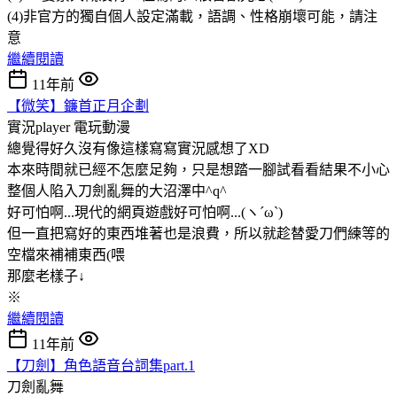
(4)非官方的獨自個人設定滿載，語調、性格崩壞可能，請注
意
繼續閱讀
11年前
【微笑】鐮首正月企劃
實況player
電玩動漫
總覺得好久沒有像這樣寫寫實況感想了XD
本來時間就已經不怎麼足夠，只是想踏一腳試看看結果不小心
整個人陷入刀劍亂舞的大沼澤中^q^
好可怕啊...現代的網頁遊戲好可怕啊...(ヽ´ω`)
但一直把寫好的東西堆著也是浪費，所以就趁替愛刀們練等的
空檔來補補東西(喂
那麼老樣子↓
※
繼續閱讀
11年前
【刀劍】角色語音台詞集part.1
刀劍亂舞