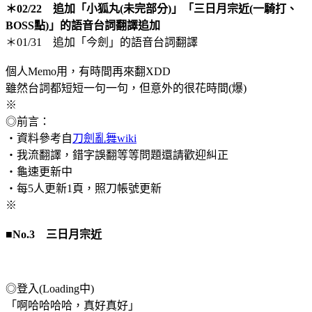
＊02/22 追加「小狐丸(未完部分)」「三日月宗近(一騎打、
BOSS點)」的語音台詞翻譯追加
＊01/31 追加「今劍」的語音台詞翻譯
個人Memo用，有時間再來翻XDD
雖然台詞都短短一句一句，但意外的很花時間(爆)
※
◎前言：
‧資料參考自
刀劍亂舞wiki
‧我流翻譯，錯字誤翻等等問題還請歡迎糾正
‧龜速更新中
‧每5人更新1頁，照刀帳號更新
※
■No.3 三日月宗近
◎登入(Loading中)
「啊哈哈哈哈，真好真好」