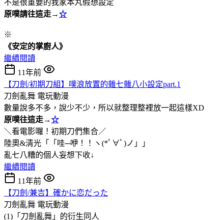
不是很重要的我家本丸假想設定
原噗請往這走→
☆
※
《安定的掌廚人》
繼續閱讀
11年前
【刀劍/初期刀組】噗浪放置的雜七雜八小設定part.1
刀劍亂舞
電玩動漫
數量說多不多，說少不少，所以就整理整裡放一起這樣XD
原噗往這走→
☆
＼看電影囉！初期刀們集合／
陸奧&清光「「哇─咿！！ヽ(*ﾟ∀ﾟ)ノ」」
亂七八糟的個人妄想下收↓
繼續閱讀
11年前
【刀劍/兼吉】確かに恋だった
刀劍亂舞
電玩動漫
(1)「刀劍亂舞」的衍生同人