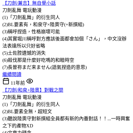
【刀劍/兼吉】無自覺小話
刀劍亂舞
電玩動漫
(1)「刀劍亂舞」的衍生同人
(2)BL要素有，和泉守×陸奧守(+新撰組)
(3)稱呼捏造，性格崩壞可能
(4)其實堀川稱呼對方應該後面都會加個「さん」，中文沒辦
法表達所以只好省略
(5)土佐腔遺憾的消失
(6)殺伐那是什麼好吃嗎的和睦時空
(7)長曽祢まだ来ません(語氣捏造的意思)
繼續閱讀
11年前
【刀劍/和泉+陸奧】對戰之間
刀劍亂舞
電玩動漫
(1)「刀劍亂舞」的衍生同人
(2)BL要素全無，超短文
(3)聽說陸奧守對新撰組全員都有新的內番對話！！...一時興奮
之下的產物XD
(4)文章力殘念